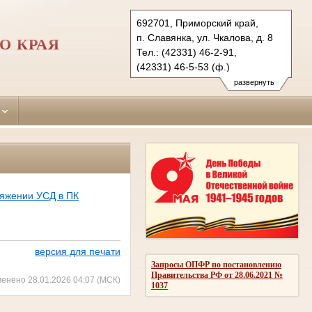
692701, Приморский край,
п. Славянка, ул. Чкалова, д. 8
О КРАЯ
Тел.: (42331) 46-2-91,
(42331) 46-5-53 (ф.)
hasansky.prm@sudrf.ru
развернуть
hasansky_sud@mail.ru
схема проезда
ряжении УСД в ПК
версия для печати
Запросы ОПФР по постановлению
Правительства РФ от 28.06.2021 №
менено 28.01.2026 04:07 (МСК)
1037